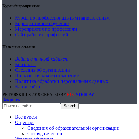
Курсы/мероприятия
Курсы по профессиональным направлениям
Корпоративное обучение
Мероприятия по профессиям
Сайт рабочих профессий
Полезные ссылки
Войти в личный кабинет
Контакты
Сведения об организации
Пользовательское соглашение
Политика обработки персональных данных
Карта сайта
PETERSKILLS
2019 CREATED BY
- N1K0LAY
.
N13
Закрыть
Search
Все курсы
О центре
Сведения об образовательной организации
Сотрудничество