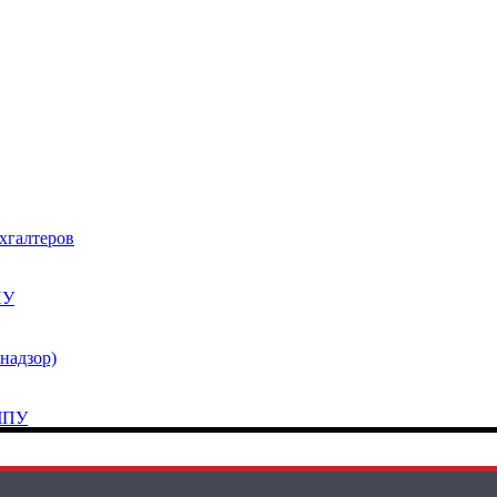
хгалтеров
ПУ
надзор)
 ЧПУ