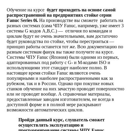
Обучение на курсе
будет проходить на основе самой
распространенной на предприятиях стойке серии
Fanuc Series 0i.
На производстве вы сможете работать на
разных системах (сама ЧПУ Fanuc, например, уже имеет 3
системы G кодов A,B,C.) — отличия по командам и
циклам будут не очень значительными, вам достаточно
будет руководства по стойке, чтобы перестроиться —
принцип работы останется тот же. Всю документацию по
разным системам фанук вы также получите на курсе.
Системы ЧПУ Fanuc (Япония) были одними из первых,
адаптированных под работу с G- и М-кодами ISO и
использующими этот стандарт наиболее полно. В
настоящее время стойки Fanuc являются очень
популярными и наиболее распространенными как за
рубежом, так и в России. Однако при покупке новых
станков обучение на них зачастую проводят поверхностно
или не проводят вообще. А справочные материалы,
предоставленные заводом изготовителем, не всегда в
доступной форме и в полной мере раскрывают
возможности автоматических циклов.
Пройдя данный курс, слушатель сможет
осуществлять эксплуатацию и
программирование системы ЧПУ Fanuc