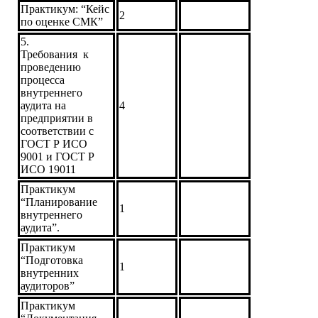
Практикум: “Кейс
2
по оценке СМК”
5.
Требования к
проведению
процесса
внутреннего
аудита на
4
предприятии в
соответствии с
ГОСТ Р ИСО
9001 и ГОСТ Р
ИСО 19011
Практикум
“Планирование
1
внутреннего
аудита”.
Практикум
“Подготовка
1
внутренних
аудиторов”
Практикум