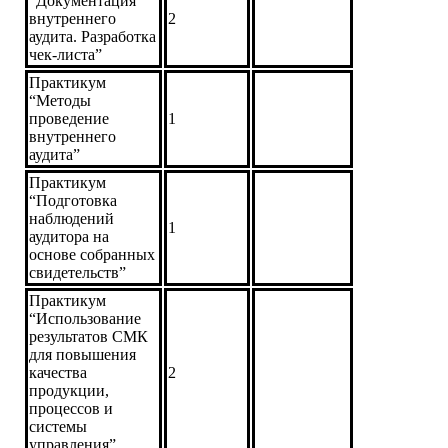
“Документация
внутреннего
2
аудита. Разработка
чек-листа”
Практикум
“Методы
проведение
1
внутреннего
аудита”
Практикум
“Подготовка
наблюдений
1
аудитора на
основе собранных
свидетельств”
Практикум
“Использование
результатов СМК
для повышения
качества
2
продукции,
процессов и
системы
управления”