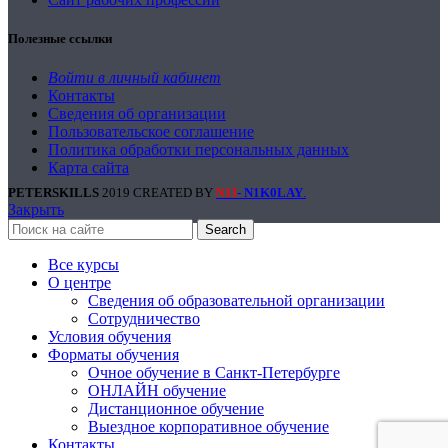
Полезные ссылки
Войти в личный кабинет
Контакты
Сведения об организации
Пользовательское соглашение
Политика обработки персональных данных
Карта сайта
PETERSKILLS
2019 CREATED BY
- N1K0LAY
.
N13
Закрыть
Search
Все курсы
О центре
Сведения об образовательной организации
Сотрудничество
Условия обучения
Форматы обучения
Очное обучение в Санкт-Петербурге
ОНЛАЙН обучение
Дистанционное обучение
Выездное корпоративное обучение
Контакты