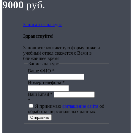
9000
руб.
Записаться на курс
Здравствуйте!
Заполните контактную форму ниже и
учебный отдел свяжется с Вами в
ближайшее время.
Запись на курс
Ваше ФИО
*
Номер телефона
*
Ваш Email
*
*
Я принимаю
соглашение сайта
об
обработке персональных данных.
Отправить