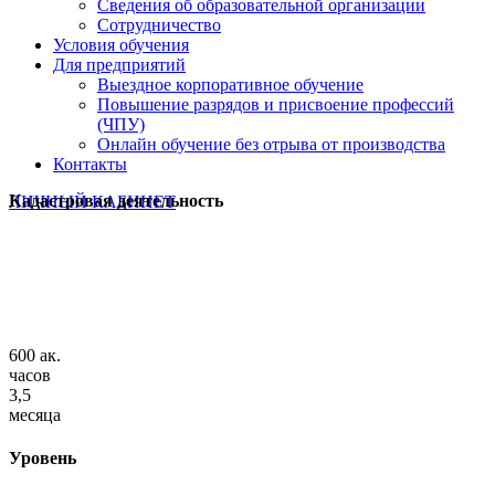
Сведения об образовательной организации
Сотрудничество
Условия обучения
Для предприятий
Выездное корпоративное обучение
Повышение разрядов и присвоение профессий
(ЧПУ)
Онлайн обучение без отрыва от производства
Контакты
Кадастровая деятельность
ЛИЧНЫЙ КАБИНЕТ
600 ак.
часов
3,5
месяца
Уровень