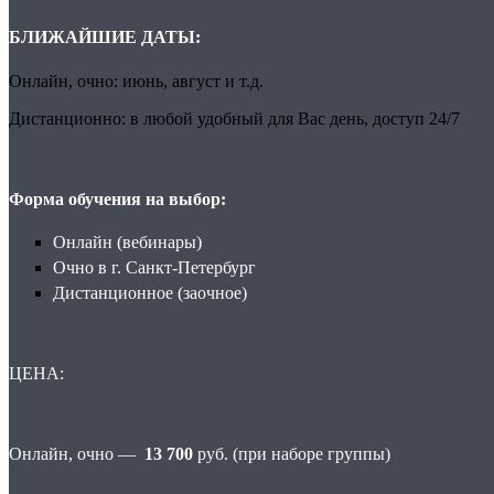
БЛИЖАЙШИЕ ДАТЫ:
Онлайн, очно: июнь, август и т.д.
Дистанционно: в любой удобный для Вас день, доступ 24/7
Форма обучения на выбор:
Онлайн (вебинары)
Очно в г. Санкт-Петербург
Дистанционное (заочное)
ЦЕНА:
Онлайн, очно —
13 700
руб. (при наборе группы)