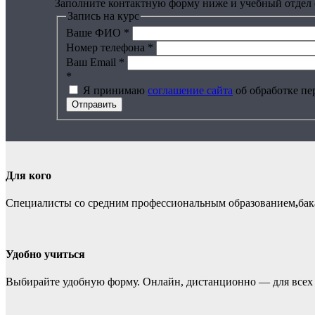
Заполните контактную форму ниже и учебный отдел 
Запись на курс
Ваше ФИО
*
Номер телефона
*
Ваш Email
*
*
Я принимаю
соглашение сайта
об обработке пе
Отправить
Для кого
Специалисты со средним профессиональным образованием
,
бак
Удобно учиться
Выбирайте удобную форму. Онлайн, дистанционно — для всех 