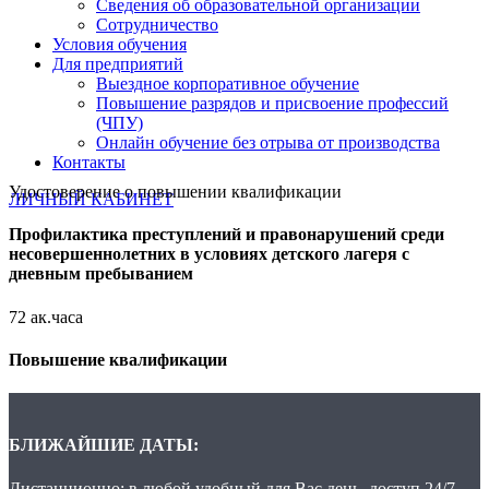
Сведения об образовательной организации
Сотрудничество
Условия обучения
Для предприятий
Выездное корпоративное обучение
Повышение разрядов и присвоение профессий
(ЧПУ)
Онлайн обучение без отрыва от производства
Контакты
Удостоверение о повышении квалификации
ЛИЧНЫЙ КАБИНЕТ
Профилактика преступлений и правонарушений среди
несовершеннолетних в условиях детского лагеря с
дневным пребыванием
72 ак.часа
Повышение квалификации
БЛИЖАЙШИЕ ДАТЫ:
Дистанционно: в любой удобный для Вас день, доступ 24/7